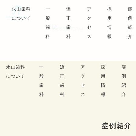
永山歯科
一
矯
ア
採
症
について
般
正
ク
用
例
歯
歯
セ
情
紹
科
科
ス
報
介
永山歯科
一
矯
ア
採
症
について
般
正
ク
用
例
歯
歯
セ
情
紹
科
科
ス
報
介
症例紹介