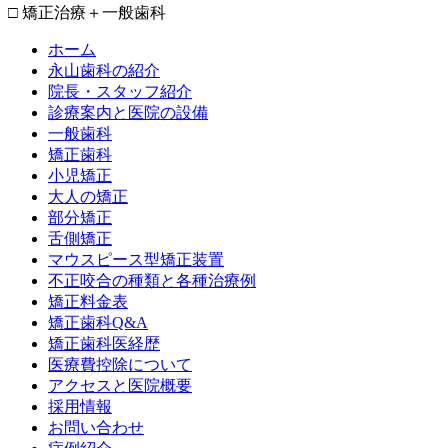
□ 矯正治療＋一般歯科
ホーム
永山歯科の紹介
院長・スタッフ紹介
診療案内と医院の設備
一般歯科
矯正歯科
小児矯正
大人の矯正
部分矯正
舌側矯正
マウスピース型矯正装置
不正咬合の種類と各種治療例
矯正料金表
矯正歯科Q&A
矯正歯科医経歴
医療費控除について
アクセスと医院概要
採用情報
お問い合わせ