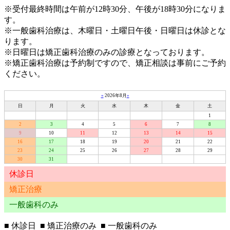
※受付最終時間は午前が12時30分、午後が18時30分になりま
す。
※一般歯科治療は、木曜日・土曜日午後・日曜日は休診とな
ります。
※日曜日は矯正歯科治療のみの診療となっております。
※矯正歯科治療は予約制ですので、矯正相談は事前にご予約
ください。
«
2026年8月
»
日
月
火
水
木
金
土
1
2
3
4
5
6
7
8
9
10
11
12
13
14
15
16
17
18
19
20
21
22
23
24
25
26
27
28
29
30
31
休診日
矯正治療
一般歯科のみ
■
休診日
■
矯正治療のみ
■
一般歯科のみ