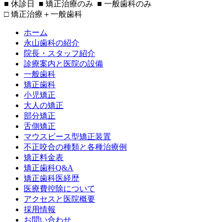
■
休診日
■
矯正治療のみ
■
一般歯科のみ
□ 矯正治療＋一般歯科
ホーム
永山歯科の紹介
院長・スタッフ紹介
診療案内と医院の設備
一般歯科
矯正歯科
小児矯正
大人の矯正
部分矯正
舌側矯正
マウスピース型矯正装置
不正咬合の種類と各種治療例
矯正料金表
矯正歯科Q&A
矯正歯科医経歴
医療費控除について
アクセスと医院概要
採用情報
お問い合わせ