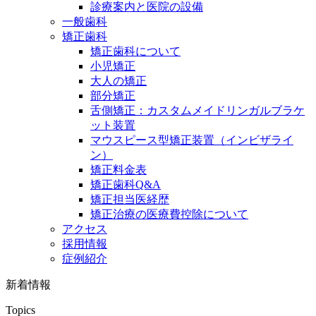
診療案内と医院の設備
一般歯科
矯正歯科
矯正歯科について
小児矯正
大人の矯正
部分矯正
舌側矯正：カスタムメイドリンガルブラケ
ット装置
マウスピース型矯正装置（インビザライ
ン）
矯正料金表
矯正歯科Q&A
矯正担当医経歴
矯正治療の医療費控除について
アクセス
採用情報
症例紹介
新着情報
Topics