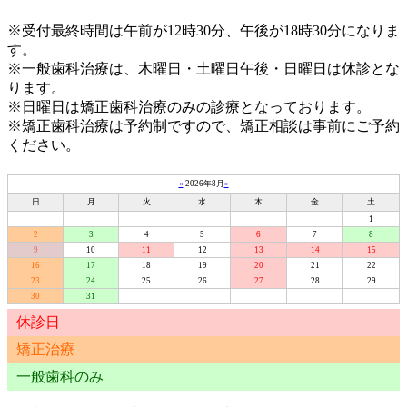
※受付最終時間は午前が12時30分、午後が18時30分になりま
す。
※一般歯科治療は、木曜日・土曜日午後・日曜日は休診とな
ります。
※日曜日は矯正歯科治療のみの診療となっております。
※矯正歯科治療は予約制ですので、矯正相談は事前にご予約
ください。
«
2026年8月
»
日
月
火
水
木
金
土
1
2
3
4
5
6
7
8
9
10
11
12
13
14
15
16
17
18
19
20
21
22
23
24
25
26
27
28
29
30
31
休診日
矯正治療
一般歯科のみ